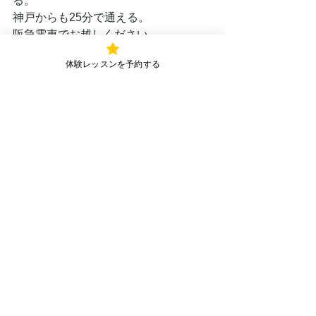
る。
神戸からも25分で通える。
阪急電車でお越しください。
体験レッスンを予約する
踏めばわかる。

音が出る。それだけで楽しい。
多くの方が続ける”一緒モノ”の趣味。
今こそタップダンスを始めましょう♪
＝＝＝＝おすすめタップダンス
初心者向け記事＝＝＝＝
「タップダンスを始めたい方は
こちら」