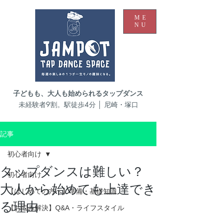
ME
NU
子どもも、大人も始められるタップダンス
未経験者9割。駅徒歩4分 │ 尼崎・塚口
記事
初心者向け
タップダンスは難しい？
初心者向け
大人から始めても上達でき
【はじめての方へ】準備・基礎知識
る理由
【お悩み解決】Q&A・ライフスタイル