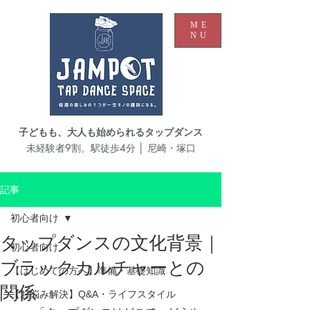
ME
NU
子どもも、大人も始められるタップダンス
未経験者9割。駅徒歩4分 │ 尼崎・塚口
記事
初心者向け
タップダンスの文化背景｜
初心者向け
ブラックカルチャーとの
【はじめての方へ】準備・基礎知識
関係
【お悩み解決】Q&A・ライフスタイル