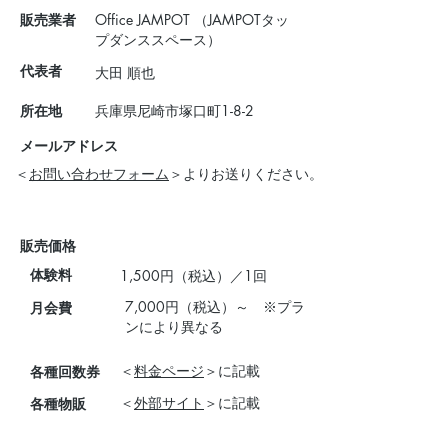
販売業者
Office JAMPOT （JAMPOTタッ
プダンススペース）
代表者
大田 順也
所在地
兵庫県尼崎市塚口町1-8-2
メールアドレス
＜
お問い合わせフォーム
＞よりお送りください。
販売価格
体験料
1,500円（税込）／1回
7,000円（税込）～ ※プラ
月会費
ンにより異なる
＜
料金ページ
＞に記載
各種回数券
＜
外部サイト
＞に記載
各種物販