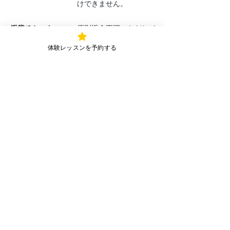
けできません。
鑑賞チケット
原則返金不可。ただしイ
ベント等が中止となった
体験レッスンを予約する
場合は全額返金。
＼ まずは体験から ／
体験レッスンを予約する (1分完了)
不安なことはLINEで相談できます。
LINEで質問する
＞ よくある質問
🔰初めての方へ
💳料金
👣レッスン紹介