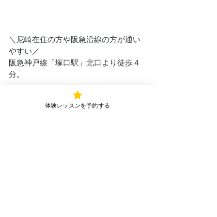
＼尼崎在住の方や阪急沿線の方が通い
やすい／
阪急神戸線「塚口駅」北口より徒歩４
分。
もちろん、大阪梅田から15分で通え
体験レッスンを予約する
る。
神戸からも25分で通える。
阪急電車でお越しください。
踏めばわかる。

音が出る。それだけで楽しい。
多くの方が続ける”一緒モノ”の趣味。