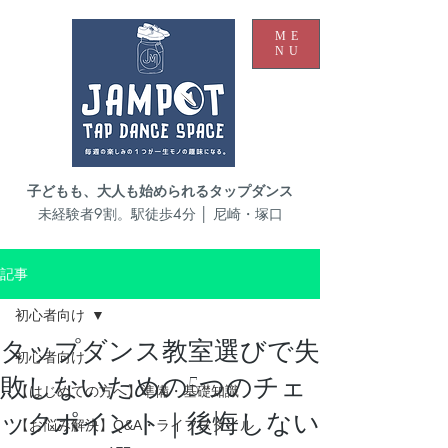
ME
NU
子どもも、大人も始められるタップダンス
未経験者9割。駅徒歩4分 │ 尼崎・塚口
記事
初心者向け
タップダンス教室選びで失
初心者向け
敗しないための5つのチェ
【はじめての方へ】準備・基礎知識
ックポイント｜後悔しない
【お悩み解決】Q&A・ライフスタイル