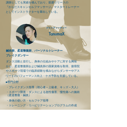
講師としても実績を積んでおり、筋膜リリースの
『からだスキャンセルフマッサージ』マスタートレーナー
としてインストラクターを輩出している。
ゲストティーチャー
TanumaX
鍼灸師、柔道整復師、パーソナルトレーナー
ブレイクダンサー
ダンス活動と並行し、身体の仕組みやケアに対する興味
から、柔道整復師および鍼灸師の国家資格を取得。接骨院
やスポーツ現場での臨床経験を積みながらダンサーやアス
リートのパフォーマンス向上・ケガ予防を支援している。
■専門分野
・ブレイクダンス指導（初心者～上級者、キッズ～大人）
・スポーツ障害・ダンスによる急性傷害、慢性痛への施術
（柔道整復・鍼灸）
・身体の使い方・セルフケア指導
・トレーニング・リハビリテーションプログラムの作成