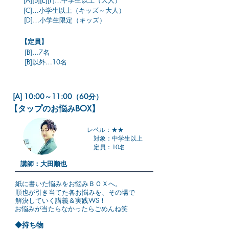
[A][B][E][F]…中学生以上（大人）
[C]…小学生以上（キッズ～大人）
[D]…小学生限定（キッズ）
【定員】
[B]…7名
[B]以外…10名
[A] 10:00～11:00（60分）
【タップのお悩みBOX】
レベル：★★
対象：中学生以上
定員：10名
講師：大田順也
紙に書いた悩みをお悩みＢＯＸへ。
順也が引き当てた各お悩みを、その場で
解決していく講義＆実践WS！
お悩みが当たらなかったらごめんね笑
◆持ち物