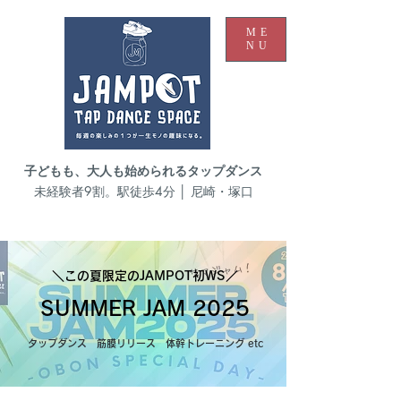
ME
NU
子どもも、大人も始められるタップダンス
未経験者9割。駅徒歩4分 │ 尼崎・塚口
＼この夏限定のJAMPOT初
WS／
SUMMER JAM 2025
タップダンス 筋膜リリース 体幹トレーニング etc