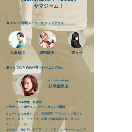
サマジャム！
◆JAMPOT特別メニューのタップクラス
大田順也
濃明愛美
奈々子
◆タップのための体幹トレーニングetc
ゲストティーチャー
花岡麻里名
ミュージカル女優、振付師
ピラティス・ボディコンディショニング講師
ミュージカル女優として、劇団四季『アラジン』の舞台を
はじめ、東宝、ホリプロ、梅田芸術劇場作品等、数々の
ステージに出演。
その傍ら、振付師、ピラティス、ボディコンディショニング