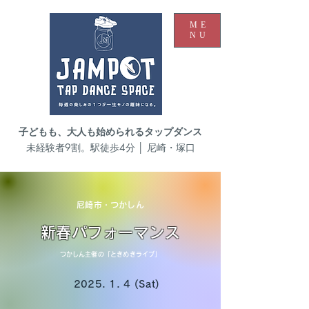
ME
NU
子どもも、大人も始められるタップダンス
未経験者9割。駅徒歩4分 │ 尼崎・塚口
尼崎市・つかしん
新春パフォーマンス
つかしん主催の「ときめきライブ」
2025. 1. 4 (Sat)