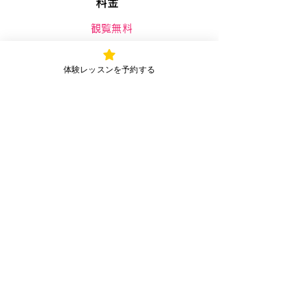
料金
観覧無料
オープンスペースにつき、ご自由に
お聴きいただけます
体験レッスンを予約する
出演
PAIR OF TAP
大田順也・濃明愛美
＼ まずは体験から ／
体験レッスンを予約する (1分完了)
不安なことはLINEで相談できます。