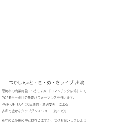
つかしん♪と・き・め・きライブ 出演
尼崎市の商業施設・つかしんの「ロマンチック広場」にて
2025年一発目の新春パフォーマンスを行います。
PAIR OF TAP（大田順也・濃明愛美）による、
多彩で豊かなタップダンスショー（約30分）！
新年のご多用の中とは存じますが、ぜひお会いしましょう