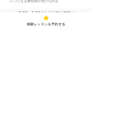
いつでも会員特典が受けられる
5/28〜6/29の無料体験会受講で
入会金半額！詳しくはコチラ
体験レッスンを予約する
入会キャンペーン
「3ヶ月以上は継続する！」
という見込みがある場合
例：1レッスン45分クラス
＜入会した場合＞
・入会金 5,000（キャンペーン適用時）
・5チケット8,900 x 2回
合計 22,800
＜入会しない場合＞
・1レッスン2,400（非会員） x 12回
合計 28,800